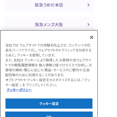
阪急うめだ本店
阪急メンズ大阪
千里阪急
当社では ウェブサイトでの体験を向上させ、コンテンツや広
告をパーソナライズし、ウェブサイトのトラフィックを分析する
ために、クッキーを使用しています。
また、当社は クッキーにより取得した お客様の当ウェブサイ
高槻阪急
トでの閲覧履歴情報を 個人情報と紐づけたうえで分析し、お
客様の興味・関心に応じた 商品・サービスのご案内や 広告
配信等のために利用することがあります。
オプトアウトや クッキー設定をカスタマイズするには、「クッ
川西阪急
キー設定 」 を クリックしてください。
クッキーポリシー
宝塚阪急
クッキー設定
OK