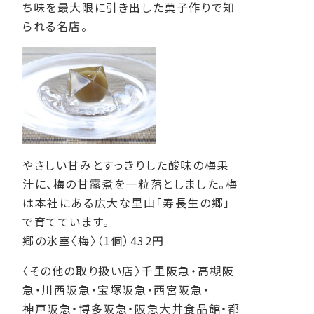
ち味を最大限に引き出した菓子作りで知
られる名店。
やさしい甘みとすっきりした酸味の梅果
汁に、梅の甘露煮を一粒落としました。梅
は本社にある広大な里山「寿長生の郷」
で育てています。
郷の氷室〈梅〉（1個）432円
〈その他の取り扱い店〉千里阪急・高槻阪
急・川西阪急・宝塚阪急・西宮阪急・
神戸阪急・博多阪急・阪急大井食品館・都